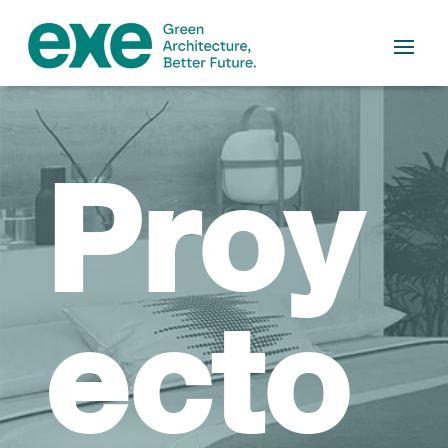
Proy
ecto