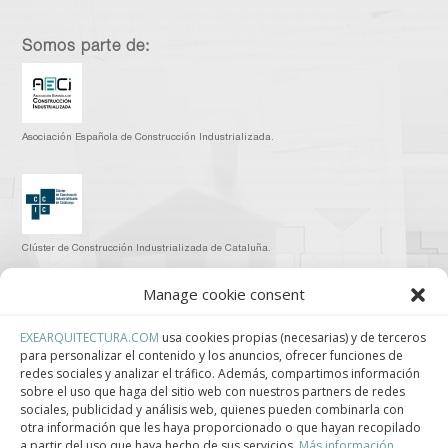
Somos parte de:
Asociación Española de Construcción Industrializada.
Clúster de Construcción Industrializada de Cataluña.
Manage cookie consent
EXEARQUITECTURA.COM
usa cookies propias (necesarias) y de terceros
para personalizar el contenido y los anuncios, ofrecer funciones de
Centro de Innovación Tecnológica en Bioconstrucción y Paisajismo.
redes sociales y analizar el tráfico. Además, compartimos información
sobre el uso que haga del sitio web con nuestros partners de redes
Contact
sociales, publicidad y análisis web, quienes pueden combinarla con
otra información que les haya proporcionado o que hayan recopilado
a partir del uso que haya hecho de sus servicios.
Más información.