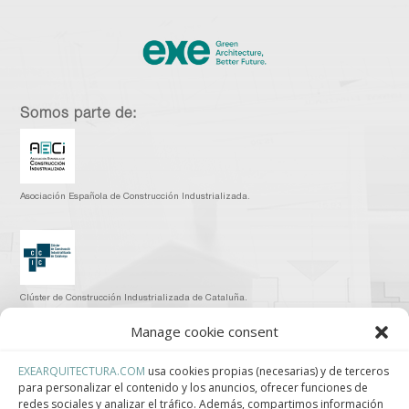
Somos parte de:
Asociación Española de Construcción Industrializada.
Clúster de Construcción Industrializada de Cataluña.
Manage cookie consent
EXEARQUITECTURA.COM
usa cookies propias (necesarias) y de terceros
para personalizar el contenido y los anuncios, ofrecer funciones de
Centro de Innovación Tecnológica en Bioconstrucción y Paisajismo.
redes sociales y analizar el tráfico. Además, compartimos información