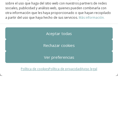
sobre el uso que haga del sitio web con nuestros partners de redes
sociales, publicidad y análisis web, quienes pueden combinarla con
Contact
otra información que les haya proporcionado o que hayan recopilado
a partir del uso que haya hecho de sus servicios.
Más información.
Teléfono
+34 932 008 035
Aceptar todas
Correo electrónico
Rechazar cookies
adm@exearquitectura.com
Ver preferencias
Dirección
Política de cookies
Política de privacidad
Aviso legal
C/Clavells, 12 – 08348 Cabrils
Aviso legal
–
Política de Privacidad
–
Política
de cookies