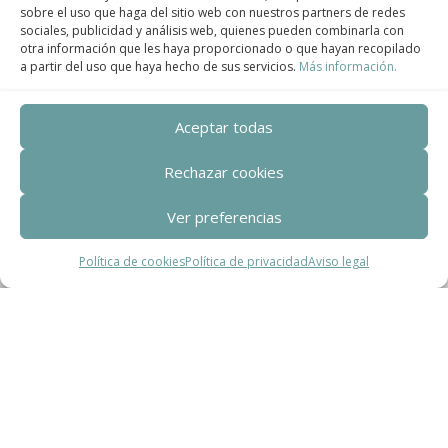
sobre el uso que haga del sitio web con nuestros partners de redes
sociales, publicidad y análisis web, quienes pueden combinarla con
Contact
otra información que les haya proporcionado o que hayan recopilado
a partir del uso que haya hecho de sus servicios.
Más información.
Teléfono
+34 932 008 035
Aceptar todas
Correo electrónico
Rechazar cookies
adm@exearquitectura.com
Ver preferencias
Dirección
Política de cookies
Política de privacidad
Aviso legal
C/Clavells, 12 – 08348 Cabrils
Aviso legal
–
Política de Privacidad
–
Política
de cookies