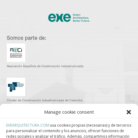
Somos parte de:
Asociación Española de Construcción Industrializada.
Clúster de Construcción Industrializada de Cataluña.
Manage cookie consent
EXEARQUITECTURA.COM
usa cookies propias (necesarias) y de terceros
para personalizar el contenido y los anuncios, ofrecer funciones de
Centro de Innovación Tecnológica en Bioconstrucción y Paisajismo.
redes sociales y analizar el tráfico. Además, compartimos información