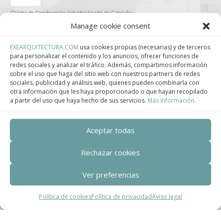
Clúster de Construcción Industrializada de Cataluña.
Manage cookie consent
EXEARQUITECTURA.COM
usa cookies propias (necesarias) y de terceros
para personalizar el contenido y los anuncios, ofrecer funciones de
redes sociales y analizar el tráfico. Además, compartimos información
Centro de Innovación Tecnológica en Bioconstrucción y Paisajismo.
sobre el uso que haga del sitio web con nuestros partners de redes
sociales, publicidad y análisis web, quienes pueden combinarla con
Contact
otra información que les haya proporcionado o que hayan recopilado
a partir del uso que haya hecho de sus servicios.
Más información.
Teléfono
Aceptar todas
+34 932 008 035
Rechazar cookies
Correo electrónico
adm@exearquitectura.com
Ver preferencias
Dirección
Política de cookies
Política de privacidad
Aviso legal
C/Clavells, 12 – 08348 Cabrils