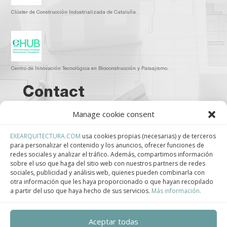
Clúster de Construcción Industrializada de Cataluña.
Centro de Innovación Tecnológica en Bioconstrucción y Paisajismo.
Contact
Manage cookie consent
Teléfono
+34 932 008 035
EXEARQUITECTURA.COM
usa cookies propias (necesarias) y de terceros
para personalizar el contenido y los anuncios, ofrecer funciones de
redes sociales y analizar el tráfico. Además, compartimos información
Correo electrónico
sobre el uso que haga del sitio web con nuestros partners de redes
sociales, publicidad y análisis web, quienes pueden combinarla con
adm@exearquitectura.com
otra información que les haya proporcionado o que hayan recopilado
a partir del uso que haya hecho de sus servicios.
Más información.
Dirección
C/Clavells, 12 – 08348 Cabrils
Aceptar todas