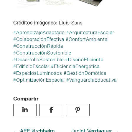
Créditos imágenes:
Lluis Sans
#
AprendizajeAdaptado
#
ArquitecturaEscolar
#
ColaboraciónEfectiva
#
ConfortAmbiental
#
ConstrucciónRápida
#
ConstrucciónSostenible
#
DesarrolloSostenible
#
DiseñoEficiente
#
EdificioEscolar
#
EficienciaEnergética
#
EspaciosLuminosos
#
GestiónDomótica
#
OptimizaciónEspacial
#
VanguardiaEducativa
Compartir
AEE kirchheim
Jacint Verdaguer