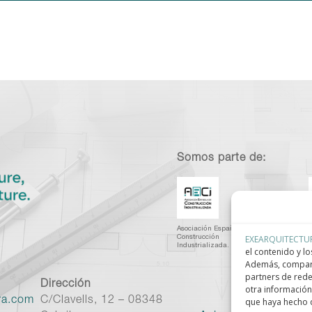
Somos parte de:
Asociación Española de
C
EXEARQUITECTU
Construcción
I
Industrializada.
C
el contenido y lo
Además, compart
partners de rede
Dirección
otra información
ra.com
C/Clavells, 12 – 08348
que haya hecho d