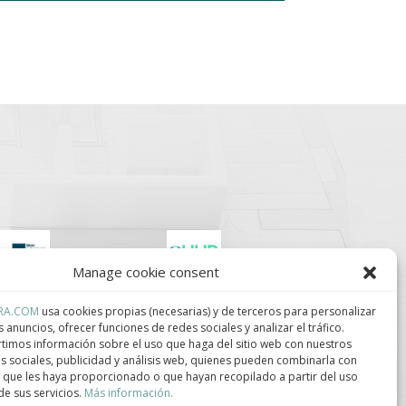
Manage cookie consent
lúster de Construcción
Centro de Innovación
RA.COM
usa cookies propias (necesarias) y de terceros para personalizar
ndustrializada de
Tecnológica en
ataluña.
Bioconstrucción y
s anuncios, ofrecer funciones de redes sociales y analizar el tráfico.
Paisajismo.
imos información sobre el uso que haga del sitio web con nuestros
s sociales, publicidad y análisis web, quienes pueden combinarla con
 que les haya proporcionado o que hayan recopilado a partir del uso
e sus servicios.
Más información.