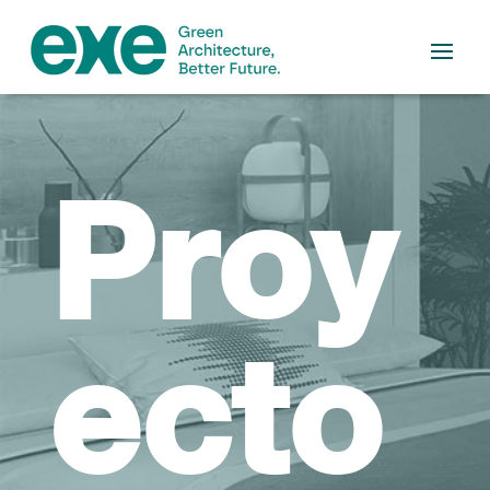
Proy
ecto