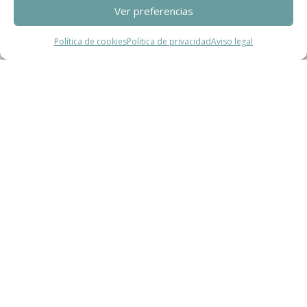
Ver preferencias
Contact
Política de cookies
Política de privacidad
Aviso legal
Teléfono
+34 932 008 035
Correo electrónico
adm@exearquitectura.com
Dirección
C/Clavells, 12 – 08348 Cabrils
Aviso legal
–
Política de Privacidad
–
Política
de cookies