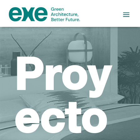
Proy
ecto