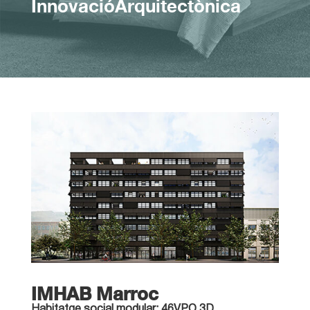
InnovacióArquitectònica
IMHAB Marroc
Habitatge social modular: 46VPO.3D