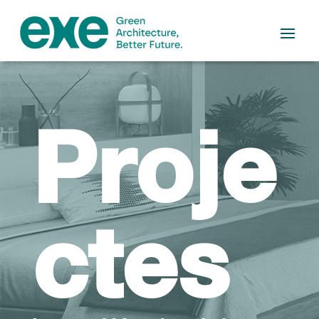
Proje
ctes