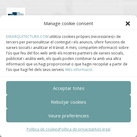
Manage cookie consent
Clúster de Construcción Industrializada de Cataluña.
EXEARQUITECTURA.COM
utilitza cookies pròpies (necessàries) i de
tercers per personalitzar el contingut i els anuncis, oferir funcions de
xarxes socials i analitzar el trànsit. A més, compartim informació sobre
l'ús que feu del lloc web amb els nostres partners de xarxes socials,
publicitat i anàlisi web, els quals poden combinar-la amb una altra
informació que us hagi proporcionat o que hagin recopilat a partir de
Centro de Innovación Tecnológica en Bioconstrucción y Paisajismo.
l'ús que hagi fet dels seus serveis.
Més informació.
Contact
Acceptar totes
Teléfono
Rebutjar cookies
+34 932 008 035
Veure preferències
Correo electrónico
adm@exearquitectura.com
Política de cookies
Política de privacitat
Avís legal