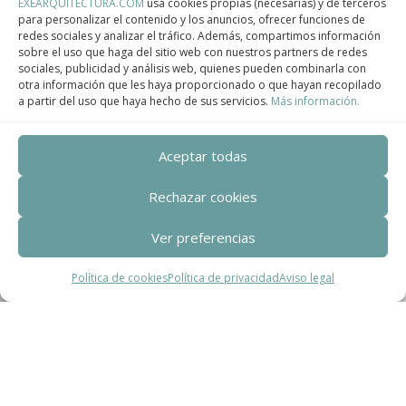
EXEARQUITECTURA.COM
usa cookies propias (necesarias) y de terceros
para personalizar el contenido y los anuncios, ofrecer funciones de
redes sociales y analizar el tráfico. Además, compartimos información
sobre el uso que haga del sitio web con nuestros partners de redes
sociales, publicidad y análisis web, quienes pueden combinarla con
Centro de Innovación Tecnológica en Bioconstrucción y Paisajismo.
otra información que les haya proporcionado o que hayan recopilado
a partir del uso que haya hecho de sus servicios.
Más información.
Contact
Aceptar todas
Teléfono
+34 932 008 035
Rechazar cookies
Correo electrónico
Ver preferencias
adm@exearquitectura.com
Política de cookies
Política de privacidad
Aviso legal
Dirección
C/Clavells, 12 – 08348 Cabrils