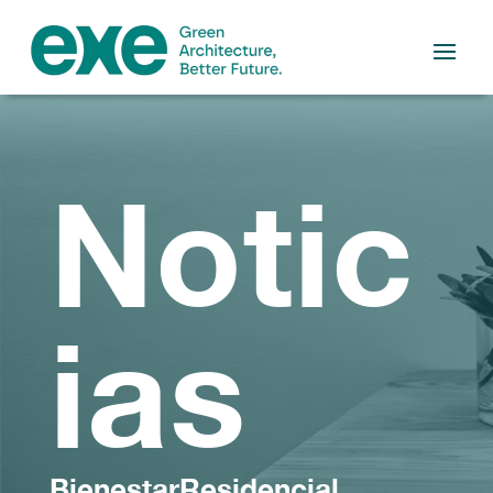
Notic
ias
BienestarResidencial