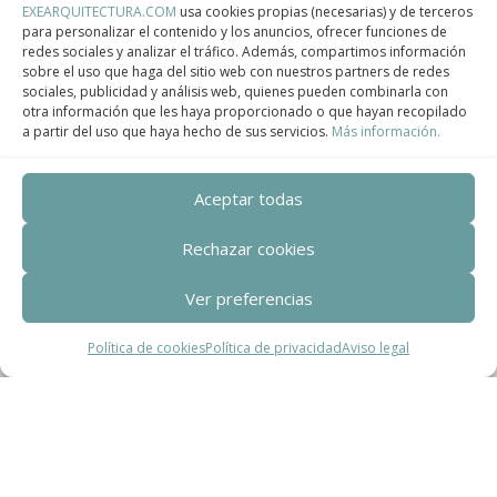
EXEARQUITECTURA.COM
usa cookies propias (necesarias) y de terceros
para personalizar el contenido y los anuncios, ofrecer funciones de
redes sociales y analizar el tráfico. Además, compartimos información
Centro de Innovación Tecnológica en Bioconstrucción y Paisajismo.
sobre el uso que haga del sitio web con nuestros partners de redes
sociales, publicidad y análisis web, quienes pueden combinarla con
Contact
otra información que les haya proporcionado o que hayan recopilado
a partir del uso que haya hecho de sus servicios.
Más información.
Teléfono
+34 932 008 035
Aceptar todas
Correo electrónico
Rechazar cookies
adm@exearquitectura.com
Ver preferencias
Dirección
Política de cookies
Política de privacidad
Aviso legal
C/Clavells, 12 – 08348 Cabrils
Aviso legal
–
Política de Privacidad
–
Política
de cookies