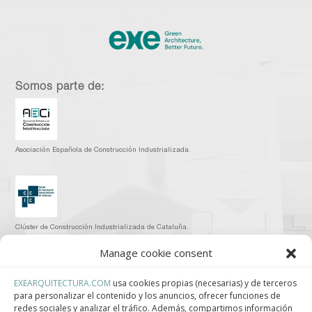
Somos parte de:
Asociación Española de Construcción Industrializada.
Clúster de Construcción Industrializada de Cataluña.
Manage cookie consent
EXEARQUITECTURA.COM
usa cookies propias (necesarias) y de terceros
para personalizar el contenido y los anuncios, ofrecer funciones de
Centro de Innovación Tecnológica en Bioconstrucción y Paisajismo.
redes sociales y analizar el tráfico. Además, compartimos información