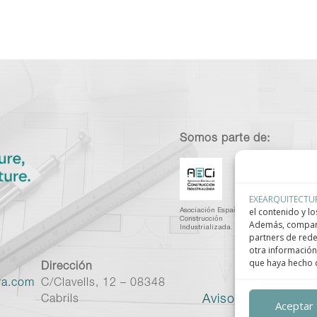
Somos parte de:
EXEARQUITECTU
el contenido y lo
Asociación Española de
C
Construcción
I
Además, compart
Industrializada.
C
partners de rede
otra información
que haya hecho d
Dirección
ra.com
C/Clavells, 12 – 08348
Aviso legal
–
Políti
Cabrils
Aceptar