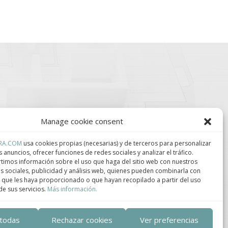
Manage cookie consent
RA.COM
usa cookies propias (necesarias) y de terceros para personalizar
s anuncios, ofrecer funciones de redes sociales y analizar el tráfico.
lúster de Construcción
Centro de Innovación
ndustrializada de
Tecnológica en
imos información sobre el uso que haga del sitio web con nuestros
ataluña.
Bioconstrucción y
s sociales, publicidad y análisis web, quienes pueden combinarla con
Paisajismo.
 que les haya proporcionado o que hayan recopilado a partir del uso
e sus servicios.
Más información.
ca de privacidad
–
Política de cookies
 todas
Rechazar cookies
Ver preferencias