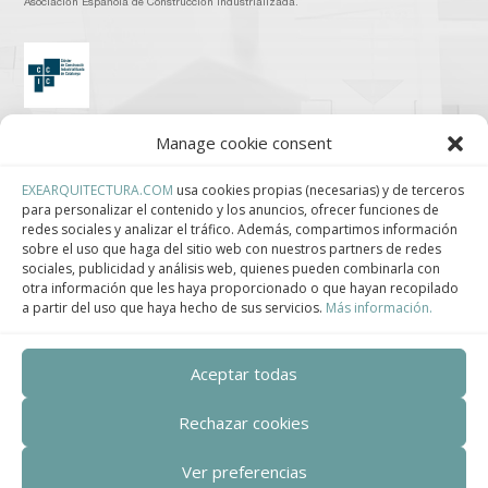
Asociación Española de Construcción Industrializada.
Clúster de Construcción Industrializada de Cataluña.
Manage cookie consent
EXEARQUITECTURA.COM
usa cookies propias (necesarias) y de terceros
para personalizar el contenido y los anuncios, ofrecer funciones de
redes sociales y analizar el tráfico. Además, compartimos información
sobre el uso que haga del sitio web con nuestros partners de redes
Centro de Innovación Tecnológica en Bioconstrucción y Paisajismo.
sociales, publicidad y análisis web, quienes pueden combinarla con
otra información que les haya proporcionado o que hayan recopilado
Contact
a partir del uso que haya hecho de sus servicios.
Más información.
Teléfono
Aceptar todas
+34 932 008 035
Rechazar cookies
Correo electrónico
Ver preferencias
adm@exearquitectura.com