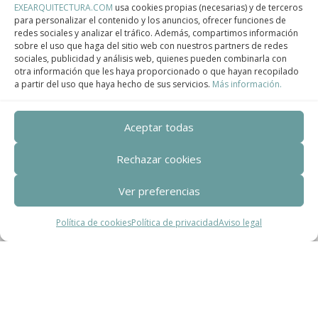
EXEARQUITECTURA.COM
usa cookies propias (necesarias) y de terceros
para personalizar el contenido y los anuncios, ofrecer funciones de
redes sociales y analizar el tráfico. Además, compartimos información
Centro de Innovación Tecnológica en Bioconstrucción y Paisajismo.
sobre el uso que haga del sitio web con nuestros partners de redes
sociales, publicidad y análisis web, quienes pueden combinarla con
Contact
otra información que les haya proporcionado o que hayan recopilado
a partir del uso que haya hecho de sus servicios.
Más información.
Teléfono
+34 932 008 035
Aceptar todas
Correo electrónico
Rechazar cookies
adm@exearquitectura.com
Ver preferencias
Dirección
Política de cookies
Política de privacidad
Aviso legal
C/Clavells, 12 – 08348 Cabrils
Aviso legal
–
Política de Privacidad
–
Política
de cookies