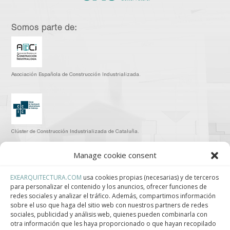
Somos parte de:
Asociación Española de Construcción Industrializada.
Clúster de Construcción Industrializada de Cataluña.
Manage cookie consent
EXEARQUITECTURA.COM
usa cookies propias (necesarias) y de terceros
para personalizar el contenido y los anuncios, ofrecer funciones de
Centro de Innovación Tecnológica en Bioconstrucción y Paisajismo.
redes sociales y analizar el tráfico. Además, compartimos información
sobre el uso que haga del sitio web con nuestros partners de redes
Contact
sociales, publicidad y análisis web, quienes pueden combinarla con
otra información que les haya proporcionado o que hayan recopilado