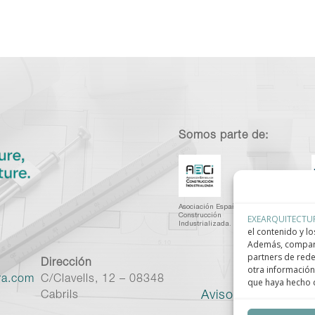
Somos parte de:
Asociación Española de
C
Construcción
I
EXEARQUITECTU
Industrializada.
C
el contenido y lo
Además, compart
partners de rede
Dirección
otra información
ra.com
C/Clavells, 12 – 08348
que haya hecho d
Aviso legal
–
Políti
Cabrils