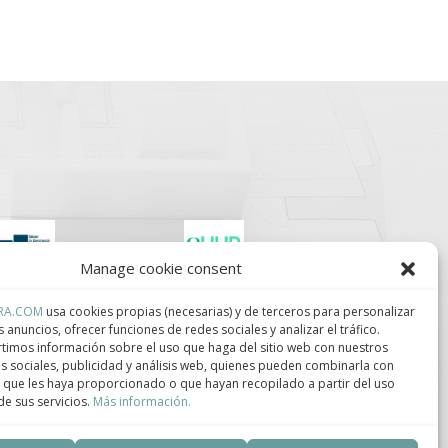
Manage cookie consent
lúster de Construcción
Centro de Innovación
ndustrializada de
Tecnológica en
RA.COM
usa cookies propias (necesarias) y de terceros para personalizar
ataluña.
Bioconstrucción y
s anuncios, ofrecer funciones de redes sociales y analizar el tráfico.
Paisajismo.
imos información sobre el uso que haga del sitio web con nuestros
s sociales, publicidad y análisis web, quienes pueden combinarla con
 que les haya proporcionado o que hayan recopilado a partir del uso
e sus servicios.
Más información.
ca de privacidad
–
Política de cookies