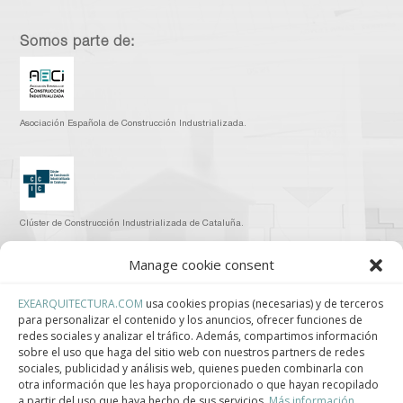
Somos parte de:
Asociación Española de Construcción Industrializada.
Clúster de Construcción Industrializada de Cataluña.
Manage cookie consent
EXEARQUITECTURA.COM
usa cookies propias (necesarias) y de terceros
para personalizar el contenido y los anuncios, ofrecer funciones de
Centro de Innovación Tecnológica en Bioconstrucción y Paisajismo.
redes sociales y analizar el tráfico. Además, compartimos información
sobre el uso que haga del sitio web con nuestros partners de redes
Contact
sociales, publicidad y análisis web, quienes pueden combinarla con
otra información que les haya proporcionado o que hayan recopilado
a partir del uso que haya hecho de sus servicios.
Más información.