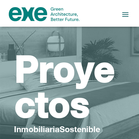
Proye
ctos
InmobiliariaSostenible