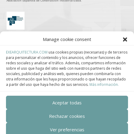
Asociación Española de Construcción Industrializada.
Clúster de Construcción Industrializada de Cataluña.
Manage cookie consent
EXEARQUITECTURA.COM
usa cookies propias (necesarias) y de terceros
para personalizar el contenido y los anuncios, ofrecer funciones de
redes sociales y analizar el tráfico. Además, compartimos información
sobre el uso que haga del sitio web con nuestros partners de redes
Centro de Innovación Tecnológica en Bioconstrucción y Paisajismo.
sociales, publicidad y análisis web, quienes pueden combinarla con
otra información que les haya proporcionado o que hayan recopilado
Contact
a partir del uso que haya hecho de sus servicios.
Más información.
Teléfono
Aceptar todas
+34 932 008 035
Rechazar cookies
Correo electrónico
Ver preferencias
adm@exearquitectura.com