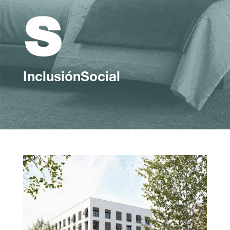
s
InclusiónSocial