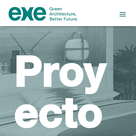
Proy
ecto