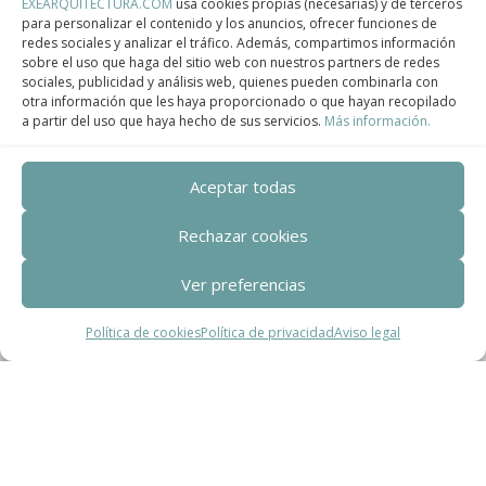
EXEARQUITECTURA.COM
usa cookies propias (necesarias) y de terceros
para personalizar el contenido y los anuncios, ofrecer funciones de
redes sociales y analizar el tráfico. Además, compartimos información
Centro de Innovación Tecnológica en Bioconstrucción y Paisajismo.
sobre el uso que haga del sitio web con nuestros partners de redes
sociales, publicidad y análisis web, quienes pueden combinarla con
Contact
otra información que les haya proporcionado o que hayan recopilado
a partir del uso que haya hecho de sus servicios.
Más información.
Teléfono
+34 932 008 035
Aceptar todas
Correo electrónico
Rechazar cookies
adm@exearquitectura.com
Ver preferencias
Dirección
Política de cookies
Política de privacidad
Aviso legal
C/Clavells, 12 – 08348 Cabrils
Aviso legal
–
Política de Privacidad
–
Política
de cookies