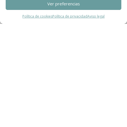
Ver preferencias
Contact
Política de cookies
Política de privacidad
Aviso legal
Teléfono
+34 932 008 035
Correo electrónico
adm@exearquitectura.com
Dirección
C/Clavells, 12 – 08348 Cabrils
Aviso legal
–
Política de Privacidad
–
Política
de cookies