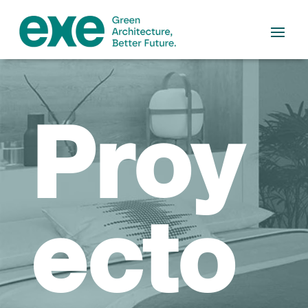
Proy
ecto