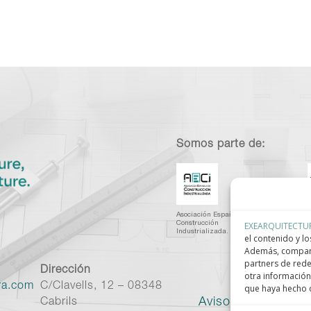
Somos parte de:
Asociación Española de
C
EXEARQUITECTU
Construcción
I
Industrializada.
C
el contenido y lo
Además, compart
partners de rede
Dirección
otra información
ra.com
C/Clavells, 12 – 08348
que haya hecho d
Aviso legal
–
Políti
Cabrils