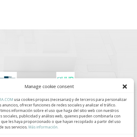
Manage cookie consent
lúster de Construcción
Centro de Innovación
RA.COM
usa cookies propias (necesarias) y de terceros para personalizar
ndustrializada de
Tecnológica en
ataluña.
Bioconstrucción y
s anuncios, ofrecer funciones de redes sociales y analizar el tráfico.
Paisajismo.
imos información sobre el uso que haga del sitio web con nuestros
s sociales, publicidad y análisis web, quienes pueden combinarla con
 que les haya proporcionado o que hayan recopilado a partir del uso
e sus servicios.
Más información.
ca de privacidad
–
Política de cookies