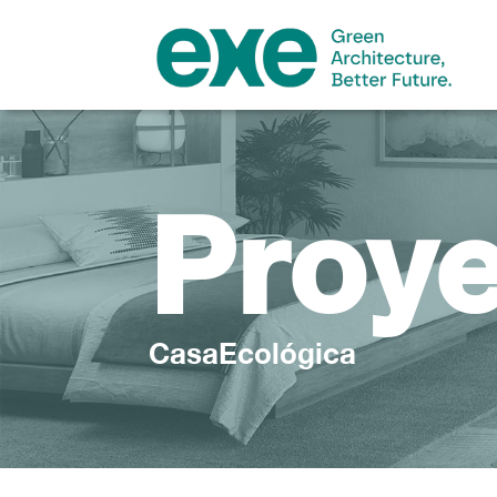
Proy
CasaEcológica