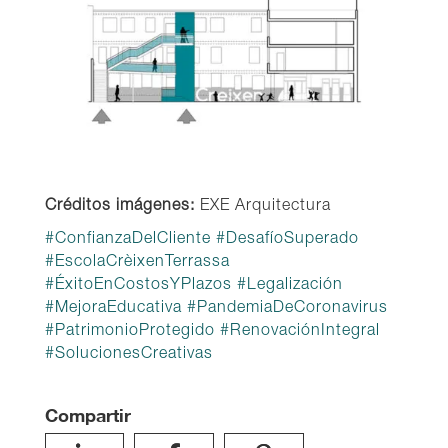
Créditos imágenes:
EXE Arquitectura
#
ConfianzaDelCliente
#
DesafíoSuperado
#
EscolaCrèixenTerrassa
#
ÉxitoEnCostosYPlazos
#
Legalización
#
MejoraEducativa
#
PandemiaDeCoronavirus
#
PatrimonioProtegido
#
RenovaciónIntegral
#
SolucionesCreativas
Compartir