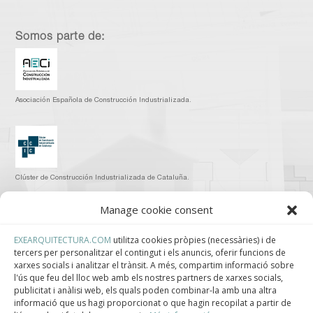
Somos parte de:
Asociación Española de Construcción Industrializada.
Clúster de Construcción Industrializada de Cataluña.
Manage cookie consent
EXEARQUITECTURA.COM
utilitza cookies pròpies (necessàries) i de
tercers per personalitzar el contingut i els anuncis, oferir funcions de
Centro de Innovación Tecnológica en Bioconstrucción y Paisajismo.
xarxes socials i analitzar el trànsit. A més, compartim informació sobre
l'ús que feu del lloc web amb els nostres partners de xarxes socials,
Contact
publicitat i anàlisi web, els quals poden combinar-la amb una altra
informació que us hagi proporcionat o que hagin recopilat a partir de