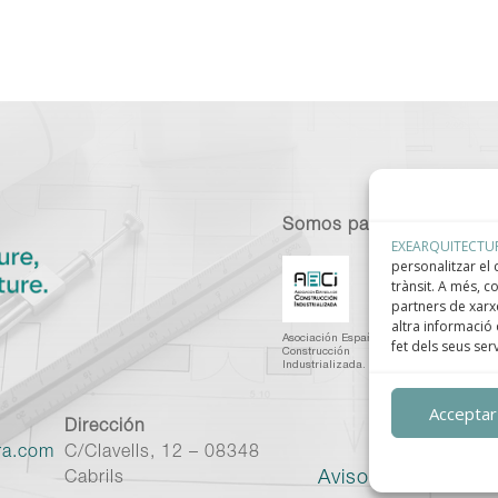
Somos parte de:
EXEARQUITECTU
personalitzar el c
trànsit. A més, 
partners de xarxe
altra informació 
Asociación Española de
C
fet dels seus ser
Construcción
I
Industrializada.
C
Acceptar
Dirección
ra.com
C/Clavells, 12 – 08348
Aviso legal
–
Políti
Cabrils