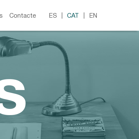
s
Contacte
ES
CAT
EN
s