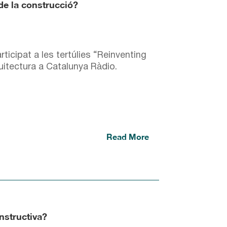
 de la construcció?
cipat a les tertúlies “Reinventing
quitectura a Catalunya Ràdio.
Read More
nstructiva?