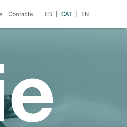
s
Contacte
ES
CAT
EN
ie