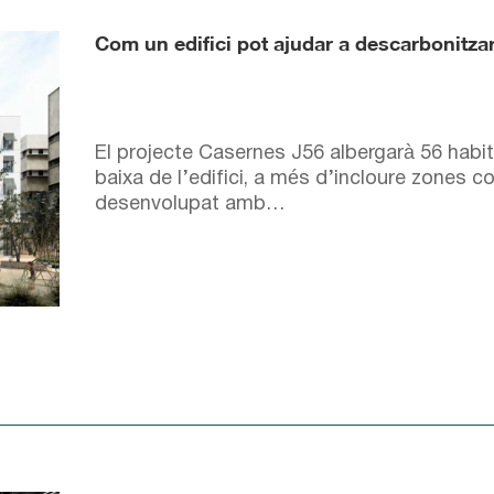
Com un edifici pot ajudar a descarbonitza
El projecte Casernes J56 albergarà 56 habita
baixa de l’edifici, a més d’incloure zones c
desenvolupat amb…