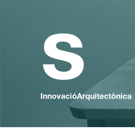
s
InnovacióArquitectònica