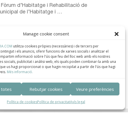
 Fòrum d’Habitatge i Rehabilitació de
Municipal de l’Habitatge i …
Manage cookie consent
RA.COM
utilitza cookies pròpies (necessàries) i de tercers per
Read More
ontingut i els anuncis, oferir funcions de xarxes socials i analitzar el
compartim informació sobre l'ús que feu del lloc web amb els nostres
s socials, publicitat i anàlisi web, els quals poden combinar-la amb una
que us hagi proporcionat o que hagin recopilat a partir de l'ús que hagi
veis.
Més informació.
 totes
Rebutjar cookies
Veure preferències
Política de cookies
Política de privacitat
Avís legal