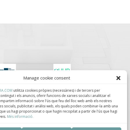
Manage cookie consent
lúster de Construcción
Centro de Innovación
ndustrializada de
Tecnológica en
RA.COM
utilitza cookies pròpies (necessàries) i de tercers per
ataluña.
Bioconstrucción y
ontingut i els anuncis, oferir funcions de xarxes socials i analitzar el
Paisajismo.
compartim informació sobre l'ús que feu del lloc web amb els nostres
s socials, publicitat i anàlisi web, els quals poden combinar-la amb una
que us hagi proporcionat o que hagin recopilat a partir de l'ús que hagi
veis.
Més informació.
ca de privacidad
–
Política de cookies