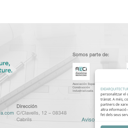
Somos parte de:
Asociación Española de
C
Construcción
I
EXEARQUITECTU
Industrializada.
C
personalitzar el c
trànsit. A més, 
partners de xarxe
Dirección
altra informació 
ra.com
C/Clavells, 12 – 08348
fet dels seus ser
Aviso legal
–
Políti
Cabrils