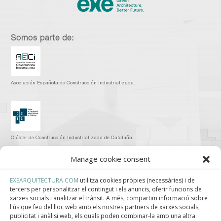
Somos parte de:
Asociación Española de Construcción Industrializada.
Clúster de Construcción Industrializada de Cataluña.
Manage cookie consent
EXEARQUITECTURA.COM
utilitza cookies pròpies (necessàries) i de
tercers per personalitzar el contingut i els anuncis, oferir funcions de
Centro de Innovación Tecnológica en Bioconstrucción y Paisajismo.
xarxes socials i analitzar el trànsit. A més, compartim informació sobre
l'ús que feu del lloc web amb els nostres partners de xarxes socials,
Contact
publicitat i anàlisi web, els quals poden combinar-la amb una altra