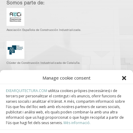
Somos parte de:
Asociación Española de Construcción Industrializada.
Clúster de Construcción Industrializada de Cataluña.
Manage cookie consent
EXEARQUITECTURA.COM
utilitza cookies pròpies (necessàries) i de
tercers per personalitzar el contingut i els anuncis, oferir funcions de
Centro de Innovación Tecnológica en Bioconstrucción y Paisajismo.
xarxes socials i analitzar el trànsit. A més, compartim informació sobre
l'ús que feu del lloc web amb els nostres partners de xarxes socials,
Contact
publicitat i anàlisi web, els quals poden combinar-la amb una altra
informació que us hagi proporcionat o que hagin recopilat a partir de
l'ús que hagi fet dels seus serveis.
Més informació.
Teléfono