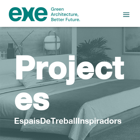
Project
es
EspaisDeTreballInspiradors