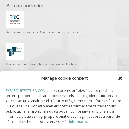
Somos parte de:
Asociación Española de Construcción Industrializada.
Clúster de Construcción Industrializada de Cataluña.
Manage cookie consent
EXEARQUITECTURA.COM
utilitza cookies pròpies (necessàries) i de
tercers per personalitzar el contingut i els anuncis, oferir funcions de
Centro de Innovación Tecnológica en Bioconstrucción y Paisajismo.
xarxes socials i analitzar el trànsit. A més, compartim informació sobre
l'ús que feu del lloc web amb els nostres partners de xarxes socials,
Contact
publicitat i anàlisi web, els quals poden combinar-la amb una altra
informació que us hagi proporcionat o que hagin recopilat a partir de
l'ús que hagi fet dels seus serveis.
Més informació.
Teléfono