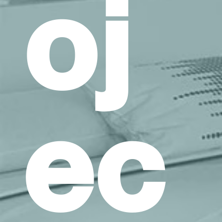
oj
ec