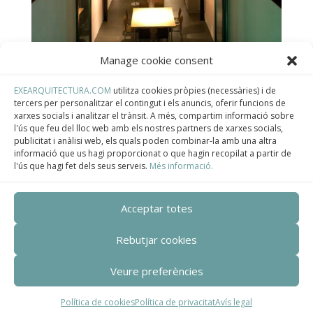
Manage cookie consent
EXEARQUITECTURA.COM
utilitza cookies pròpies (necessàries) i de
tercers per personalitzar el contingut i els anuncis, oferir funcions de
OM Molins
xarxes socials i analitzar el trànsit. A més, compartim informació sobre
l'ús que feu del lloc web amb els nostres partners de xarxes socials,
Unifamiliar entre mitgeres
publicitat i anàlisi web, els quals poden combinar-la amb una altra
informació que us hagi proporcionat o que hagin recopilat a partir de
Aquest projecte tracta d’un nou habitatge entre
l'ús que hagi fet dels seus serveis.
Més informació.
mitgeres ubicat al centre de Molins de Rei amb el
concepte de casa-pati. El disseny està pensat i
concebut per a una família jove, aprofitant
Acceptar totes
únicament la façana del carrer. La nova proposta
de distribució dels espais és totalment diàfana,
Rebutjar cookies
sense cap estança o habitació tancada. És un
Veure preferències
gran volum de tres plantes, completament obert,
que es distribueix al voltant d’una escala
metàl·lica central, exempta de les parets i penjada
Política de cookies
Política de privacitat
Avís legal