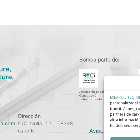
Somos parte de:
Asociación Española de
C
Construcción
I
EXEARQUITECTU
Industrializada.
C
personalitzar el c
trànsit. A més, 
partners de xarxe
Dirección
altra informació 
ra.com
C/Clavells, 12 – 08348
fet dels seus ser
Aviso legal
–
Políti
Cabrils