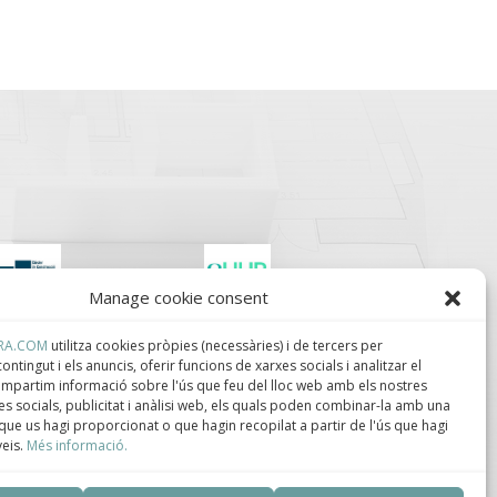
Manage cookie consent
lúster de Construcción
Centro de Innovación
ndustrializada de
Tecnológica en
RA.COM
utilitza cookies pròpies (necessàries) i de tercers per
ataluña.
Bioconstrucción y
ontingut i els anuncis, oferir funcions de xarxes socials i analitzar el
Paisajismo.
compartim informació sobre l'ús que feu del lloc web amb els nostres
s socials, publicitat i anàlisi web, els quals poden combinar-la amb una
que us hagi proporcionat o que hagin recopilat a partir de l'ús que hagi
veis.
Més informació.
ca de privacidad
–
Política de cookies