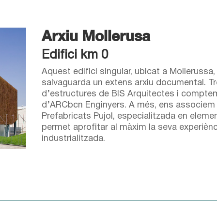
Arxiu Mollerusa
Edifici km 0
Aquest edifici singular, ubicat a Mollerussa
salvaguarda un extens arxiu documental. T
d’estructures de BIS Arquitectes i compte
d’ARCbcn Enginyers. A més, ens associem
Prefabricats Pujol, especialitzada en eleme
permet aprofitar al màxim la seva experièn
industrialitzada.