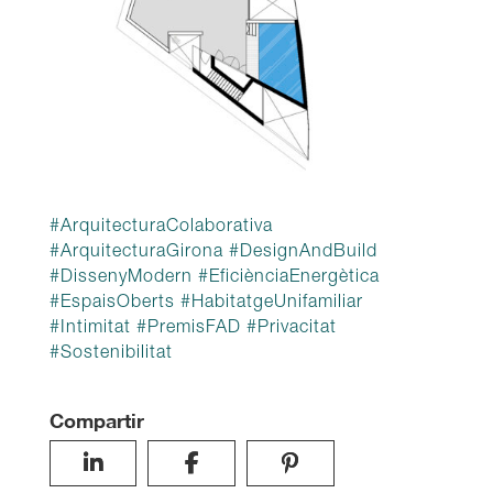
#
ArquitecturaColaborativa
#
ArquitecturaGirona
#
DesignAndBuild
#
DissenyModern
#
EficiènciaEnergètica
#
EspaisOberts
#
HabitatgeUnifamiliar
#
Intimitat
#
PremisFAD
#
Privacitat
#
Sostenibilitat
Compartir