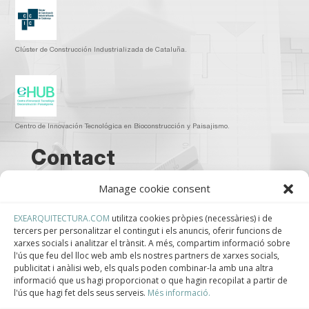
Clúster de Construcción Industrializada de Cataluña.
Centro de Innovación Tecnológica en Bioconstrucción y Paisajismo.
Contact
Manage cookie consent
Teléfono
+34 932 008 035
EXEARQUITECTURA.COM
utilitza cookies pròpies (necessàries) i de
tercers per personalitzar el contingut i els anuncis, oferir funcions de
xarxes socials i analitzar el trànsit. A més, compartim informació sobre
Correo electrónico
l'ús que feu del lloc web amb els nostres partners de xarxes socials,
publicitat i anàlisi web, els quals poden combinar-la amb una altra
adm@exearquitectura.com
informació que us hagi proporcionat o que hagin recopilat a partir de
l'ús que hagi fet dels seus serveis.
Més informació.
Dirección