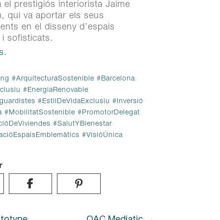
n, qui va aportar els seus
 el prestigiós interiorista Jaime
nts en el disseny d’espais
n, qui va aportar els seus
i sofisticats.
nts en el disseny d’espais
i sofisticats.
s.
s.
ing
ArquitecturaSostenible
Barcelona
clusiu
EnergiaRenovable
ing
#
ArquitecturaSostenible
#
Barcelona
guardistes
EstilDeVidaExclusiu
Inversió
clusiu
#
EnergiaRenovable
a
MobilitatSostenible
PromotorDelegat
guardistes
#
EstilDeVidaExclusiu
#
Inversió
acióDeViviendes
SalutYBienestar
a
#
MobilitatSostenible
#
PromotorDelegat
acióEspaisEmblemàtics
VisióÚnica
acióDeViviendes
#
SalutYBienestar
acióEspaisEmblemàtics
#
VisióÚnica
r
r
totype
OAC Mediatic
totype
OAC Mediatic