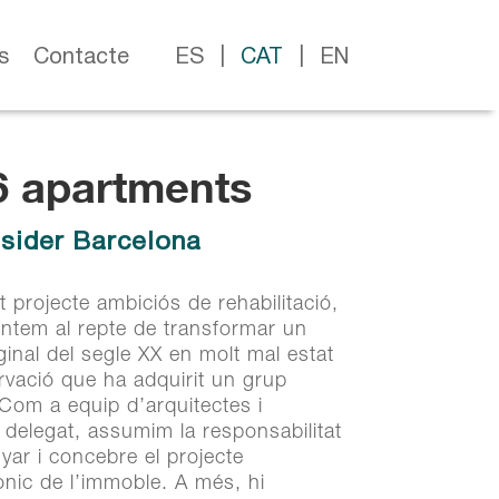
s
Contacte
ES
CAT
EN
6 apartments
6 apartments
sider Barcelona
sider Barcelona
 projecte ambiciós de rehabilitació,
ntem al repte de transformar un
 projecte ambiciós de rehabilitació,
riginal del segle XX en molt mal estat
ntem al repte de transformar un
vació que ha adquirit un grup
riginal del segle XX en molt mal estat
 Com a equip d’arquitectes i
vació que ha adquirit un grup
delegat, assumim la responsabilitat
 Com a equip d’arquitectes i
yar i concebre el projecte
delegat, assumim la responsabilitat
ònic de l’immoble. A més, hi
yar i concebre el projecte
 el prestigiós interiorista Jaime
ònic de l’immoble. A més, hi