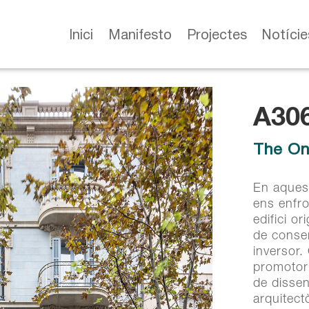
Inici
Manifesto
Projectes
Notície
A30
A30
The On
The On
En aquest
ens enfro
En aquest
edifici o
ens enfro
de conser
edifici o
inversor.
de conser
promotor 
inversor.
de dissen
promotor 
arquitect
de dissen
col·labora
arquitect