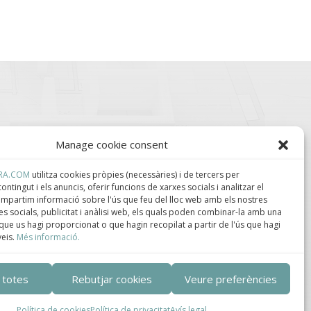
Manage cookie consent
RA.COM
utilitza cookies pròpies (necessàries) i de tercers per
ontingut i els anuncis, oferir funcions de xarxes socials i analitzar el
compartim informació sobre l'ús que feu del lloc web amb els nostres
s socials, publicitat i anàlisi web, els quals poden combinar-la amb una
lúster de Construcción
Centro de Innovación
ndustrializada de
Tecnológica en
que us hagi proporcionat o que hagin recopilat a partir de l'ús que hagi
ataluña.
Bioconstrucción y
veis.
Més informació.
Paisajismo.
 totes
Rebutjar cookies
Veure preferències
ca de privacidad
–
Política de cookies
Política de cookies
Política de privacitat
Avís legal