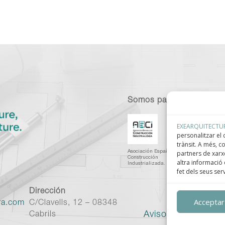
Somos parte de:
EXEARQUITECTU
personalitzar el c
trànsit. A més, 
partners de xarxe
Asociación Española de
C
Construcción
I
altra informació 
Industrializada.
C
fet dels seus ser
Dirección
Acceptar
ra.com
C/Clavells, 12 – 08348
Aviso legal
–
Políti
Cabrils