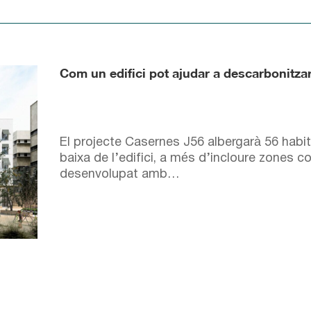
Com un edifici pot ajudar a descarbonitza
El projecte Casernes J56 albergarà 56 habita
baixa de l’edifici, a més d’incloure zones c
desenvolupat amb…